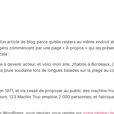
’un article de blog parce qu’elle restera au même endroit et
 gens commencent par une page « À propos » qui les présent
ela :
e à devenir acteur, et voici mon site. J’habite à Bordeaux, j’
r la pluie soudaine lors de longues balades sur la plage au co
n 1971, et n’a cessé de proposer au public des machins-truc
n, 123 Machin Truc emploie 2 000 personnes, et fabrique 
e de WordPress, vous devriez vous rendre sur
votre tableau d